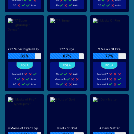
Manual 7
80
Auto
60
Auto
50
Auto
90
Auto
70
Auto
777 Super BigBuildUp™ Deluxe™
777 Surge
9 Masks Of Fire
82%
87%
77%
Manual 5
70
Auto
Manual 7
10
Auto
Manual 9
Manual 5
60
Auto
60
Auto
Manual 3
9 Masks of Fire™ HyperSpins™
9 Pots of Gold
A Dark Matter