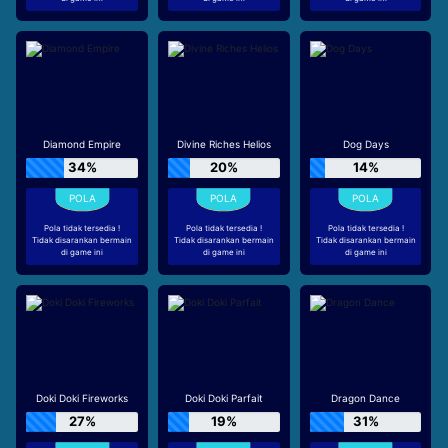
Diamond Empire
Divine Riches Helios
Dog Days
34%
20%
14%
Pola tidak tersedia !
Pola tidak tersedia !
Pola tidak tersedia !
Tidak disarankan bermain
Tidak disarankan bermain
Tidak disarankan bermain
di game ini
di game ini
di game ini
Doki Doki Fireworks
Doki Doki Parfait
Dragon Dance
27%
19%
31%