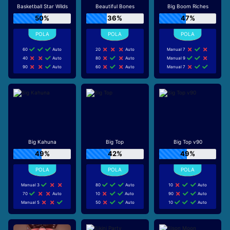
Basketball Star Wilds
Beautiful Bones
Big Boom Riches
50%
36%
47%
60
Auto
20
Auto
Manual 7
40
Auto
80
Auto
Manual 9
90
Auto
60
Auto
Manual 7
Big Kahuna
Big Top
Big Top v90
49%
42%
49%
Manual 3
80
Auto
10
Auto
70
Auto
10
Auto
90
Auto
Manual 5
50
Auto
10
Auto