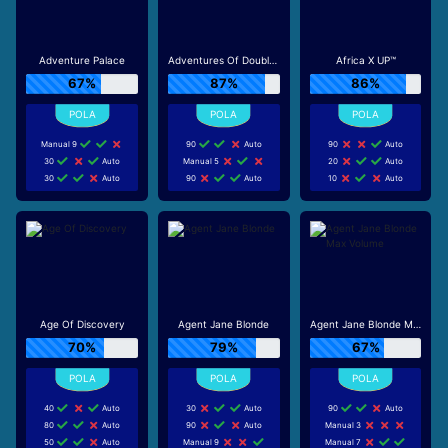
Adventure Palace
Adventures Of Doubloon Island
Africa X UP™
67%
87%
86%
Manual 9
90
Auto
90
Auto
30
Auto
Manual 5
20
Auto
30
Auto
90
Auto
10
Auto
Age Of Discovery
Agent Jane Blonde
Agent Jane Blonde Max Volume
70%
79%
67%
40
Auto
30
Auto
90
Auto
80
Auto
90
Auto
Manual 3
50
Auto
Manual 9
Manual 7