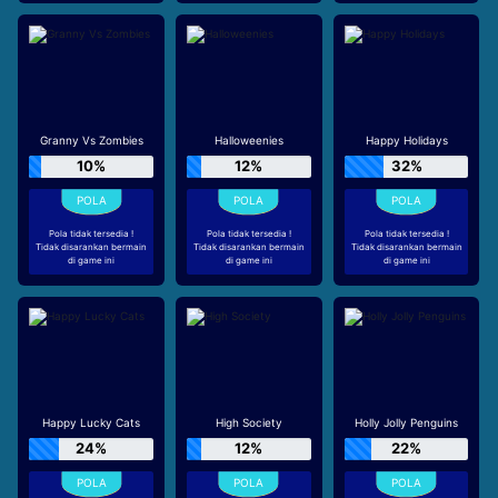
Granny Vs Zombies
Halloweenies
Happy Holidays
10%
12%
32%
Pola tidak tersedia !
Pola tidak tersedia !
Pola tidak tersedia !
Tidak disarankan bermain
Tidak disarankan bermain
Tidak disarankan bermain
di game ini
di game ini
di game ini
Happy Lucky Cats
High Society
Holly Jolly Penguins
24%
12%
22%