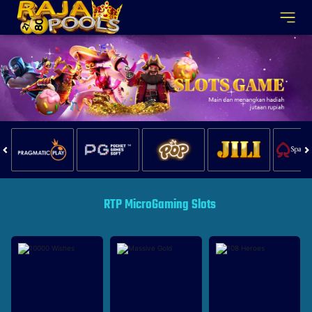
RTP MicroGaming Slots