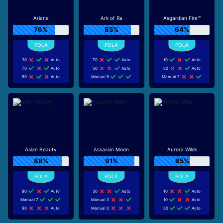
Ariana
Ark of Ra
Asgardian Fire™
76%
85%
64%
30
Auto
70
Auto
10
Auto
70
Auto
50
Auto
80
Auto
50
Auto
Manual 9
Manual 7
Asian Beauty
Assassin Moon
Aurora Wilds
88%
91%
65%
80
Auto
30
Auto
10
Auto
Manual 7
Manual 3
10
Auto
90
Auto
Manual 3
80
Auto