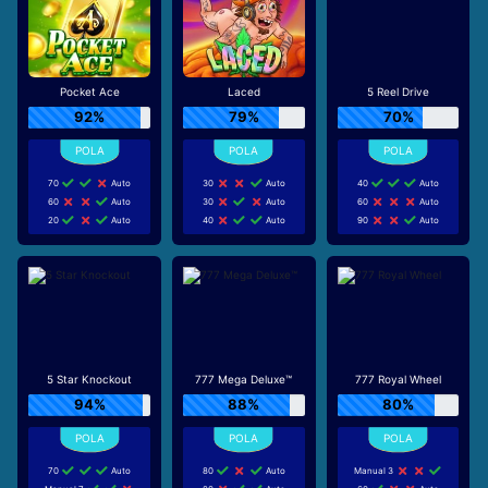
Pocket Ace
Laced
5 Reel Drive
92%
79%
70%
70
Auto
30
Auto
40
Auto
60
Auto
30
Auto
60
Auto
20
Auto
40
Auto
90
Auto
5 Star Knockout
777 Mega Deluxe™
777 Royal Wheel
94%
88%
80%
70
Auto
80
Auto
Manual 3