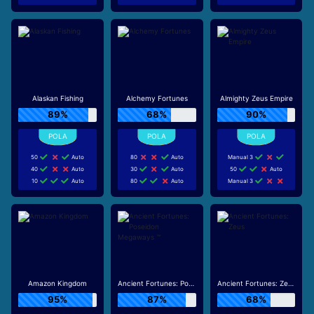
Alaskan Fishing
Alchemy Fortunes
Almighty Zeus Empire
89%
68%
90%
50
Auto
80
Auto
Manual 3
40
Auto
30
Auto
50
Auto
10
Auto
80
Auto
Manual 3
Amazon Kingdom
Ancient Fortunes: Poseidon Megaways ™
Ancient Fortunes: Zeus
95%
87%
68%