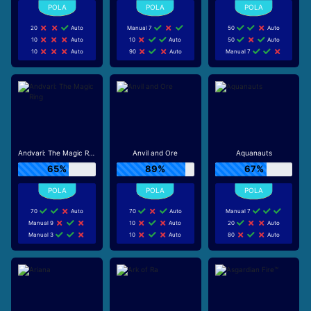
20
Auto
Manual 7
50
Auto
10
Auto
10
Auto
50
Auto
10
Auto
90
Auto
Manual 7
Andvari: The Magic Ring
Anvil and Ore
Aquanauts
65%
89%
67%
70
Auto
70
Auto
Manual 7
Manual 9
10
Auto
20
Auto
Manual 3
10
Auto
80
Auto