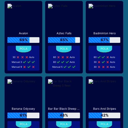
Avalon
Aztec Falls
Badminton Hero
69%
85%
67%
30
Auto
80
Auto
60
Auto
Manual 3
80
Auto
30
Auto
Manual 9
Manual 5
30
Auto
Banana Odyssey
Bar Bar Black Sheep 5 Reel
Bars And Stripes
61%
48%
42%