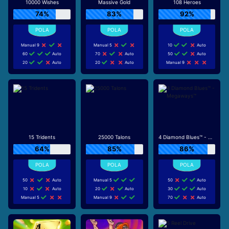
10000 Wishes
Massive Gold
108 Heroes
74%
83%
92%
Manual 9
Manual 5
10
Auto
60
Auto
70
Auto
50
Auto
20
Auto
20
Auto
Manual 9
15 Tridents
25000 Talons
4 Diamond Blues™ - Megaways™
64%
85%
86%
50
Auto
Manual 5
50
Auto
10
Auto
20
Auto
30
Auto
Manual 5
Manual 9
70
Auto