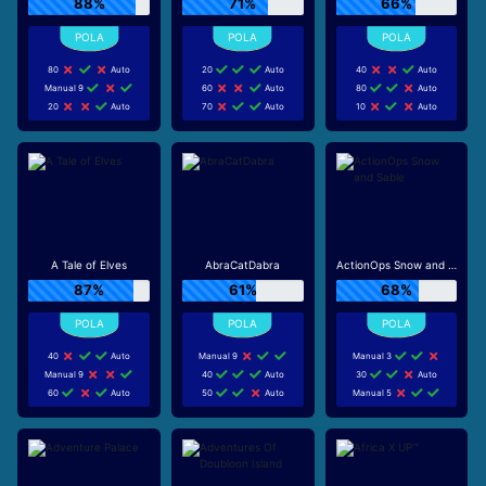
88%
71%
66%
80
Auto
20
Auto
40
Auto
Manual 9
60
Auto
80
Auto
20
Auto
70
Auto
10
Auto
A Tale of Elves
AbraCatDabra
ActionOps Snow and Sable
87%
61%
68%
40
Auto
Manual 9
Manual 3
Manual 9
40
Auto
30
Auto
60
Auto
50
Auto
Manual 5