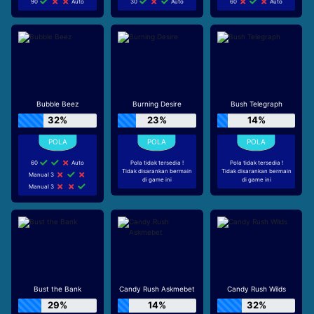
90
Auto
30
Auto
60
Auto
Bubble Beez
Burning Desire
Bush Telegraph
32%
23%
14%
60
Auto
Pola tidak tersedia !
Pola tidak tersedia !
Tidak disarankan bermain
Tidak disarankan bermain
Manual 3
di game ini
di game ini
Manual 3
Bust the Bank
Candy Rush Askmebet
Candy Rush Wilds
29%
14%
32%