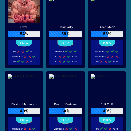
Swoll
Bikini Party
Bison Moon
54%
59%
53%
90
Auto
Manual 5
Manual 7
Manual 5
50
Auto
Manual 5
80
Auto
30
Auto
20
Auto
Blazing Mammoth
Boat of Fortune
Bolt X UP
49%
50%
49%
Manual 9
Manual 9
50
Auto