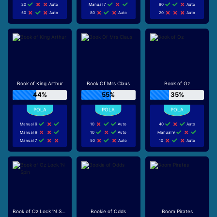
20
Auto
Manual 7
90
Auto
50
Auto
80
Auto
20
Auto
Book of King Arthur
Book Of Mrs Claus
Book of Oz
44%
55%
35%
Manual 9
10
Auto
40
Auto
Manual 9
10
Auto
Manual 9
Manual 7
50
Auto
10
Auto
Book of Oz Lock 'N Spin
Bookie of Odds
Boom Pirates