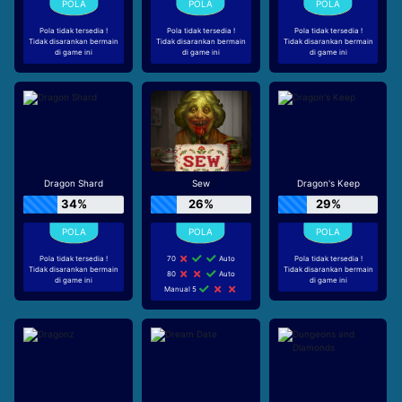
Pola tidak tersedia !
Pola tidak tersedia !
Pola tidak tersedia !
Tidak disarankan bermain
Tidak disarankan bermain
Tidak disarankan bermain
di game ini
di game ini
di game ini
Dragon Shard
Sew
Dragon's Keep
34%
26%
29%
Pola tidak tersedia !
70
Auto
Pola tidak tersedia !
Tidak disarankan bermain
Tidak disarankan bermain
80
Auto
di game ini
di game ini
Manual 5