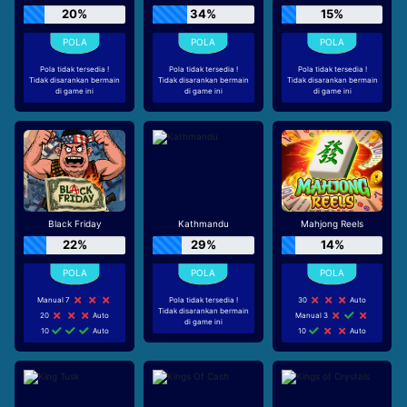
20%
34%
15%
Pola tidak tersedia !
Pola tidak tersedia !
Pola tidak tersedia !
Tidak disarankan bermain
Tidak disarankan bermain
Tidak disarankan bermain
di game ini
di game ini
di game ini
Black Friday
Kathmandu
Mahjong Reels
22%
29%
14%
Manual 7
Pola tidak tersedia !
30
Auto
Tidak disarankan bermain
20
Auto
Manual 3
di game ini
10
Auto
10
Auto