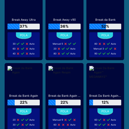
Break Away Ultra
Break Away v90
Break da Bank
37%
36%
52%
30
Auto
Manual 5
80
Auto
60
Auto
20
Auto
Manual 3
40
Auto
80
Auto
90
Auto
Break da Bank Again
Break da Bank Again Respin
Break Da Bank Again™ MEGAWAYS™
22%
22%
12%
20
Auto
Manual 9
60
Auto
30
Auto
60
Auto
90
Auto