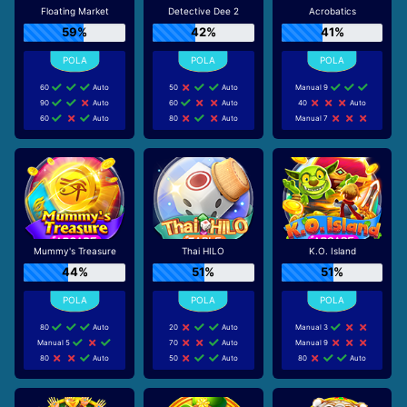
Floating Market
Detective Dee 2
Acrobatics
59%
42%
41%
60
Auto
50
Auto
Manual 9
90
Auto
60
Auto
40
Auto
60
Auto
80
Auto
Manual 7
Mummy's Treasure
Thai HILO
K.O. Island
44%
51%
51%
80
Auto
20
Auto
Manual 3
Manual 5
70
Auto
Manual 9
80
Auto
50
Auto
80
Auto