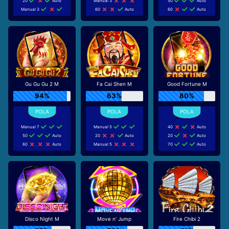
20
Auto
Manual 3
50
Auto
Manual 3
60
Auto
60
Auto
Gu Gu Gu 2 M
Fa Cai Shen M
Good Fortune M
94%
63%
80%
Manual 7
Manual 5
40
Auto
50
Auto
20
Auto
20
Auto
60
Auto
Manual 5
70
Auto
Disco Night M
Move n' Jump
Fire Chibi 2