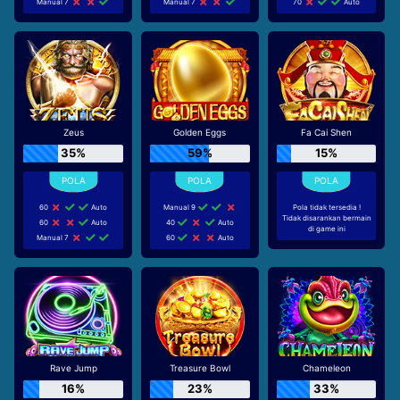
Manual 7
Manual 7
70
Auto
Zeus
Golden Eggs
Fa Cai Shen
35%
59%
15%
60
Auto
Manual 9
Pola tidak tersedia !
Tidak disarankan bermain
60
Auto
40
Auto
di game ini
Manual 7
60
Auto
Rave Jump
Treasure Bowl
Chameleon
16%
23%
33%