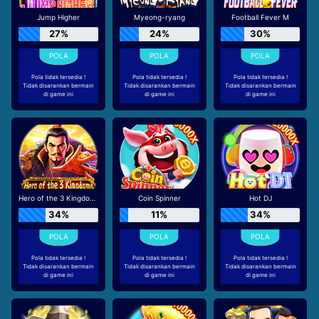
Jump Higher
Myeong-ryang
Football Fever M
27%
24%
30%
Pola tidak tersedia !
Pola tidak tersedia !
Pola tidak tersedia !
Tidak disarankan bermain
Tidak disarankan bermain
Tidak disarankan bermain
di game ini
di game ini
di game ini
Hero of the 3 Kingdoms - Cao Cao
Coin Spinner
Hot DJ
34%
11%
34%
Pola tidak tersedia !
Pola tidak tersedia !
Pola tidak tersedia !
Tidak disarankan bermain
Tidak disarankan bermain
Tidak disarankan bermain
di game ini
di game ini
di game ini