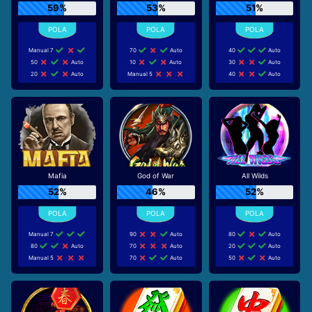
59%
53%
51%
Manual 7
70
Auto
40
Auto
50
Auto
10
Auto
30
Auto
20
Auto
Manual 5
40
Auto
Mafia
God of War
All Wilds
52%
46%
52%
Manual 7
90
Auto
80
Auto
80
Auto
70
Auto
20
Auto
Manual 5
70
Auto
50
Auto