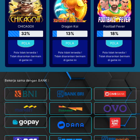
CHICAGOⅡ
Dragon Koi
Football Fever
32%
13%
18%
Pola tidak tersedia !
Pola tidak tersedia !
Pola tidak tersedia !
Tidak disarankan bermain
Tidak disarankan bermain
Tidak disarankan bermain
di game ini
di game ini
di game ini
Bekerja sama dengan BANK :