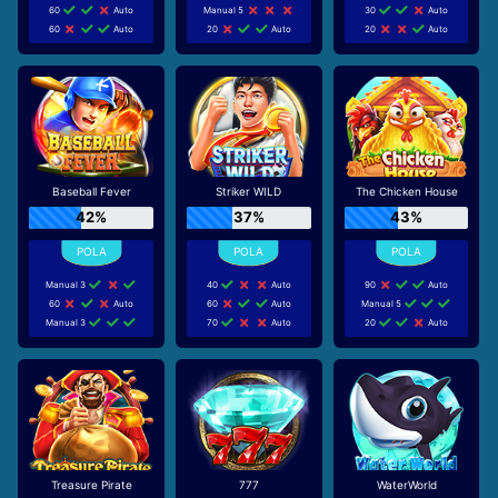
60
Auto
Manual 5
30
Auto
60
Auto
20
Auto
20
Auto
Baseball Fever
Striker WILD
The Chicken House
42%
37%
43%
Manual 3
40
Auto
90
Auto
60
Auto
60
Auto
Manual 5
Manual 3
70
Auto
20
Auto
Treasure Pirate
777
WaterWorld