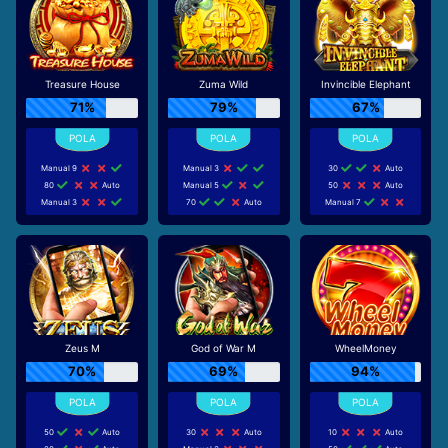
Treasure House
Zuma Wild
Invincible Elephant
71%
79%
67%
Manual 9
Manual 3
30
Auto
80
Auto
Manual 5
50
Auto
Manual 3
70
Auto
Manual 7
Zeus M
God of War M
WheelMoney
70%
69%
94%
50
Auto
30
Auto
10
Auto