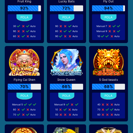
Fruit King
Lucky Bats
Fly Out
92%
72%
94%
30
Auto
90
Auto
Manual 7
90
Auto
80
Auto
Manual 9
60
Auto
90
Auto
10
Auto
Flying Cai Shen
Snow Queen
5 God beasts
70%
66%
68%
Manual 5
Manual 9
40
Auto
80
Auto
10
Auto
70
Auto
70
Auto
50
Auto
60
Auto