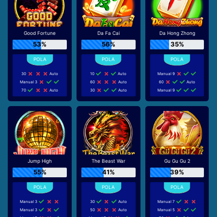
Good Fortune
Da Fa Cai
Da Hong Zhong
53%
56%
35%
30
Auto
10
Auto
Manual 9
Manual 3
60
Auto
60
Auto
70
Auto
30
Auto
Manual 9
Jump High
The Beast War
Gu Gu Gu 2
55%
41%
39%
Manual 3
30
Auto
Manual 7
Manual 3
50
Auto
Manual 5