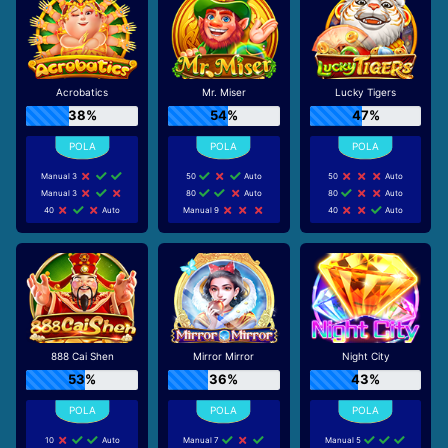
Acrobatics
Mr. Miser
Lucky Tigers
38%
54%
47%
Manual 3
50
Auto
50
Auto
Manual 3
80
Auto
80
Auto
40
Auto
Manual 9
40
Auto
888 Cai Shen
Mirror Mirror
Night City
53%
36%
43%
10
Auto
Manual 7
Manual 5