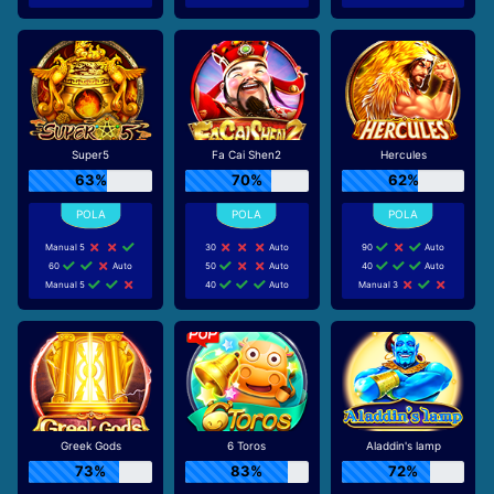
Super5
Fa Cai Shen2
Hercules
63%
70%
62%
Manual 5
30
Auto
90
Auto
60
Auto
50
Auto
40
Auto
Manual 5
40
Auto
Manual 3
Greek Gods
6 Toros
Aladdin's lamp
73%
83%
72%