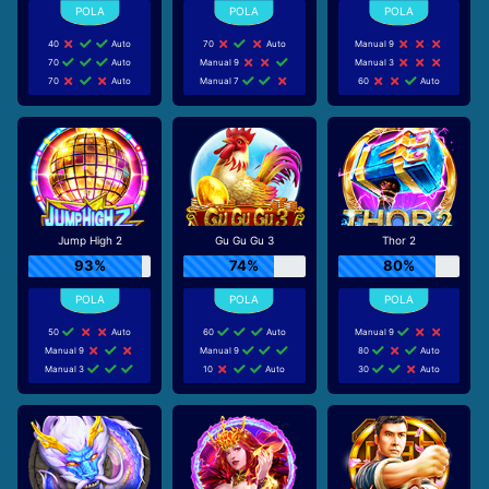
40
Auto
70
Auto
Manual 9
70
Auto
Manual 9
Manual 3
70
Auto
Manual 7
60
Auto
Jump High 2
Gu Gu Gu 3
Thor 2
93%
74%
80%
50
Auto
60
Auto
Manual 9
Manual 9
Manual 9
80
Auto
Manual 3
10
Auto
30
Auto