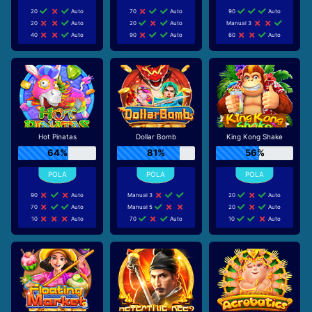
20
Auto
70
Auto
90
Auto
20
Auto
20
Auto
Manual 3
40
Auto
90
Auto
60
Auto
Hot Pinatas
Dollar Bomb
King Kong Shake
64%
81%
56%
90
Auto
Manual 3
20
Auto
70
Auto
Manual 5
20
Auto
10
Auto
70
Auto
10
Auto