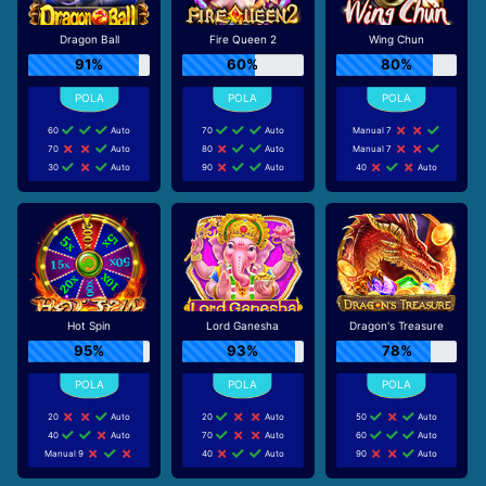
Dragon Ball
Fire Queen 2
Wing Chun
91%
60%
80%
60
Auto
70
Auto
Manual 7
70
Auto
80
Auto
Manual 7
30
Auto
90
Auto
40
Auto
Hot Spin
Lord Ganesha
Dragon's Treasure
95%
93%
78%
20
Auto
20
Auto
50
Auto
40
Auto
70
Auto
60
Auto
Manual 9
40
Auto
90
Auto