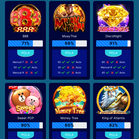
888
MuayThai
DiscoNight
71%
68%
91%
Manual 7
50
Auto
60
Auto
50
Auto
30
Auto
Manual 9
Manual 9
10
Auto
40
Auto
Sweet POP
Money Tree
King of Atlantis
90%
60%
82%