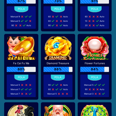
67%
73%
61%
Manual 9
60
Auto
60
Auto
Manual 5
60
Auto
10
Auto
90
Auto
90
Auto
20
Auto
Fa Cai Fu Wa
Diamond Treasure
Flower Fortunes
60%
88%
84%
Manual 5
90
Auto
Manual 5
Manual 7
80
Auto
90
Auto
Manual 7
Manual 5
Manual 3