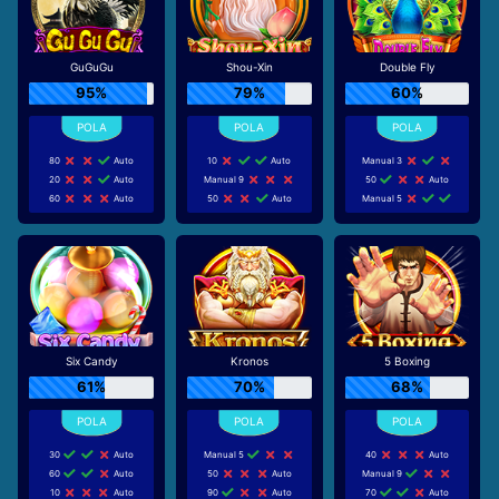
GuGuGu
Shou-Xin
Double Fly
95%
79%
60%
80
Auto
10
Auto
Manual 3
20
Auto
Manual 9
50
Auto
60
Auto
50
Auto
Manual 5
Six Candy
Kronos
5 Boxing
61%
70%
68%
30
Auto
Manual 5
40
Auto
60
Auto
50
Auto
Manual 9
10
Auto
90
Auto
70
Auto