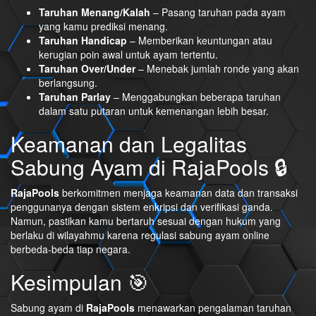
Taruhan Menang/Kalah
– Pasang taruhan pada ayam
yang kamu prediksi menang.
Taruhan Handicap
– Memberikan keuntungan atau
kerugian poin awal untuk ayam tertentu.
Taruhan Over/Under
– Menebak jumlah ronde yang akan
berlangsung.
Taruhan Parlay
– Menggabungkan beberapa taruhan
dalam satu putaran untuk kemenangan lebih besar.
Keamanan dan Legalitas
Sabung Ayam di RajaPools 🔒
RajaPools
berkomitmen menjaga keamanan data dan transaksi
penggunanya dengan sistem enkripsi dan verifikasi ganda.
Namun, pastikan kamu bertaruh sesuai dengan hukum yang
berlaku di wilayahmu karena regulasi sabung ayam online
berbeda-beda tiap negara.
Kesimpulan 🎯
Sabung ayam di
RajaPools
menawarkan pengalaman taruhan