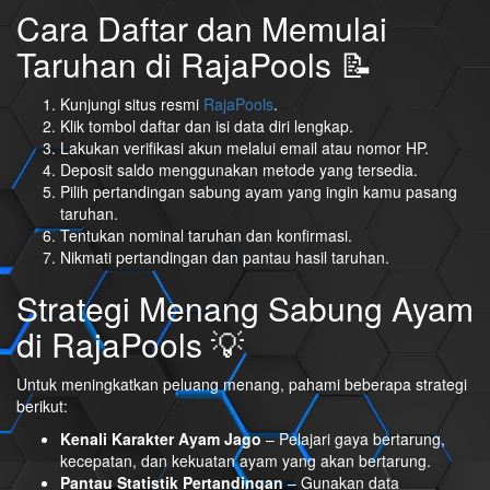
Cara Daftar dan Memulai
Taruhan di RajaPools 📝
Kunjungi situs resmi
RajaPools
.
Klik tombol daftar dan isi data diri lengkap.
Lakukan verifikasi akun melalui email atau nomor HP.
Deposit saldo menggunakan metode yang tersedia.
Pilih pertandingan sabung ayam yang ingin kamu pasang
taruhan.
Tentukan nominal taruhan dan konfirmasi.
Nikmati pertandingan dan pantau hasil taruhan.
Strategi Menang Sabung Ayam
di RajaPools 💡
Untuk meningkatkan peluang menang, pahami beberapa strategi
berikut:
Kenali Karakter Ayam Jago
– Pelajari gaya bertarung,
kecepatan, dan kekuatan ayam yang akan bertarung.
Pantau Statistik Pertandingan
– Gunakan data