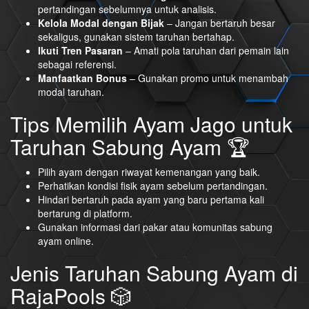
pertandingan sebelumnya untuk analisis.
Kelola Modal dengan Bijak
– Jangan bertaruh besar
sekaligus, gunakan sistem taruhan bertahap.
Ikuti Tren Pasaran
– Amati pola taruhan dari pemain lain
sebagai referensi.
Manfaatkan Bonus
– Gunakan promo untuk menambah
modal taruhan.
Tips Memilih Ayam Jago untuk
Taruhan Sabung Ayam 🏆
Pilih ayam dengan riwayat kemenangan yang baik.
Perhatikan kondisi fisik ayam sebelum pertandingan.
Hindari bertaruh pada ayam yang baru pertama kali
bertarung di platform.
Gunakan informasi dari pakar atau komunitas sabung
ayam online.
Jenis Taruhan Sabung Ayam di
RajaPools 🎲