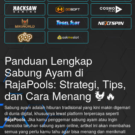
Panduan Lengkap
Sabung Ayam di
RajaPools: Strategi, Tips,
dan Cara Menang 🐓🔥
Sabung ayam adalah hiburan tradisional yang kini makin digemari
di dunia digital, khususnya lewat platform terpercaya seperti
RajaPools
. Jika kamu penggemar sabung ayam atau ingin
mencoba taruhan sabung ayam online, artikel ini akan membahas
semua yang perlu kamu tahu agar bisa menang dan menikmati