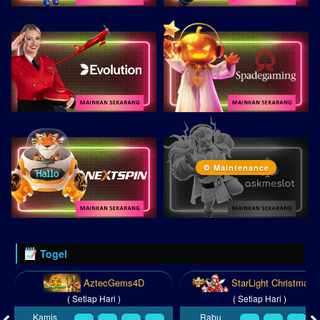
⚙ Maintenance
Togel
AztecGems4D
StarLight Christmas 
( Setiap Hari )
( Setiap Hari )
Kamis
Rabu