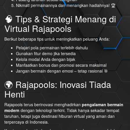
Nikmati permainannya dan menangkan hadiahnya! 🏆
🧠 Tips & Strategi Menang di
Virtual Rajapools
Berikut beberapa tips untuk meningkatkan peluang Anda:
Pelajari pola permainan terlebih dahulu
Gunakan fitur demo jika tersedia
Kelola modal Anda dengan bijak
Manfaatkan bonus dan promosi secara maksimal
Jangan bermain dengan emosi – tetap rasional 🎯
🌍 Rajapools: Inovasi Tiada
Henti
Rajapools terus berinovasi menghadirkan
pengalaman bermain
modern
dengan teknologi terkini. Tidak hanya sekadar tempat
taruhan, tetapi juga destinasi hiburan virtual yang aman dan
terpercaya di Indonesia.