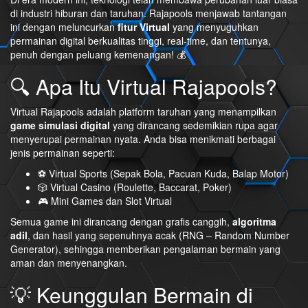
di industri hiburan dan taruhan. Rajapools menjawab tantangan
ini dengan meluncurkan
fitur Virtual
yang menyuguhkan
permainan digital berkualitas tinggi, real-time, dan tentunya,
penuh dengan peluang kemenangan! 💰
🔍 Apa Itu Virtual Rajapools?
Virtual Rajapools adalah platform taruhan yang menampilkan
game simulasi digital
yang dirancang sedemikian rupa agar
menyerupai permainan nyata. Anda bisa menikmati berbagai
jenis permainan seperti:
⚽ Virtual Sports (Sepak Bola, Pacuan Kuda, Balap Motor)
🎲 Virtual Casino (Roulette, Baccarat, Poker)
🎮 Mini Games dan Slot Virtual
Semua game ini dirancang dengan grafis canggih,
algoritma
adil
, dan hasil yang sepenuhnya acak (RNG – Random Number
Generator), sehingga memberikan pengalaman bermain yang
aman dan menyenangkan.
💡 Keunggulan Bermain di