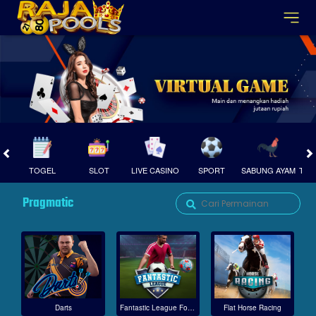
TOGEL
SLOT
LIVE CASINO
SPORT
SABUNG AYAM
TEM
Pragmatic
Darts
Fantastic League Football
Flat Horse Racing