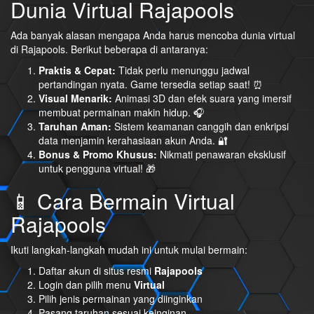
Dunia Virtual Rajapools
Ada banyak alasan mengapa Anda harus mencoba dunia virtual
di Rajapools. Berikut beberapa di antaranya:
Praktis & Cepat:
Tidak perlu menunggu jadwal
pertandingan nyata. Game tersedia setiap saat! ⏰
Visual Menarik:
Animasi 3D dan efek suara yang imersif
membuat permainan makin hidup. 🎧
Taruhan Aman:
Sistem keamanan canggih dan enkripsi
data menjamin kerahasiaan akun Anda. 🔐
Bonus & Promo Khusus:
Nikmati penawaran eksklusif
untuk pengguna virtual! 🎁
📱 Cara Bermain Virtual
Rajapools
Ikuti langkah-langkah mudah ini untuk mulai bermain:
Daftar akun di situs resmi
Rajapools
Login dan pilih menu
Virtual
Pilih jenis permainan yang diinginkan
Pasang taruhan sesuai keinginan