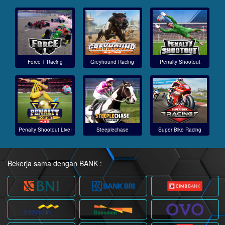
Force 1 Racing
Greyhound Racing
Penalty Shootout
Penalty Shootout Live!
Steeplechase
Super Bike Racing
Bekerja sama dengan BANK :