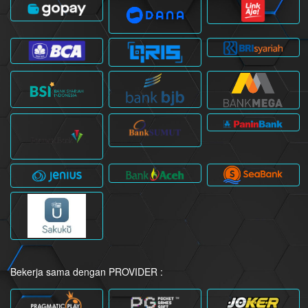
Bekerja sama dengan PROVIDER :